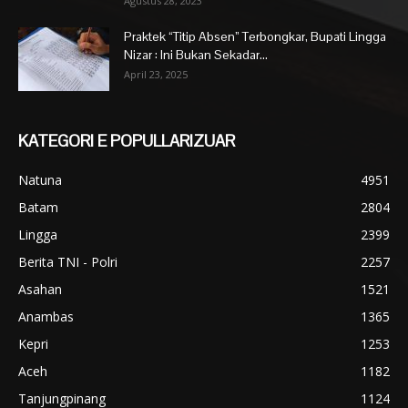
Agustus 28, 2023
Praktek “Titip Absen” Terbongkar, Bupati Lingga
Nizar : Ini Bukan Sekadar...
April 23, 2025
KATEGORI E POPULLARIZUAR
Natuna
4951
Batam
2804
Lingga
2399
Berita TNI - Polri
2257
Asahan
1521
Anambas
1365
Kepri
1253
Aceh
1182
Tanjungpinang
1124