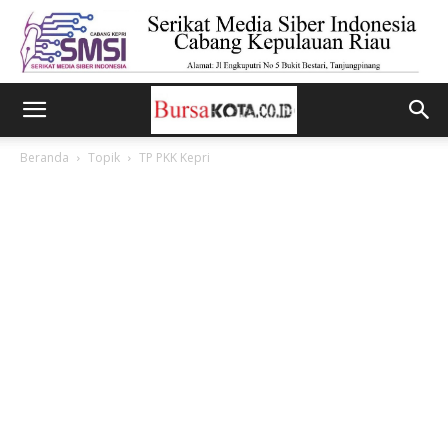
Beranda
Topik
TP PKK Kepri