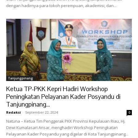
dengan hadirnya para tokoh perempuan, akademisi, dan...
Tanjungpinang
Ketua TP-PKK Kepri Hadiri Workshop
Peningkatan Pelayanan Kader Posyandu di
Tanjungpinang...
Redaksi
-
September 22, 2024
0
Natuna – Ketua Tim Penggerak PKK Provinsi Kepulauan Riau, Hj.
Dewi Kumalasari Ansar, menghadiri Workshop Peningkatan
Pelayanan Kader Posyandu yang digelar di Kota Tanjungpinang...