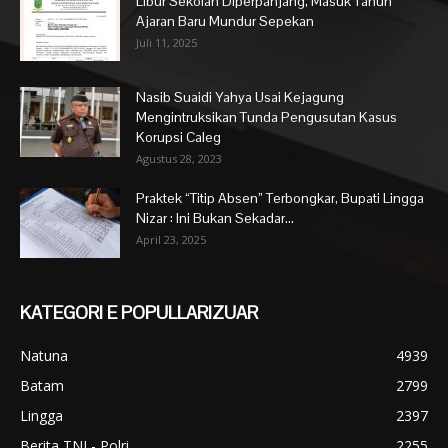
Libur Sekolah Diperpanjang, Masuk Tahun
Ajaran Baru Mundur Sepekan
Juli 11, 2025
Nasib Suaidi Yahya Usai Kejagung
Mengintruksikan Tunda Pengusutan Kasus
Korupsi Caleg
Agustus 28, 2023
Praktek “Titip Absen” Terbongkar, Bupati Lingga
Nizar : Ini Bukan Sekadar...
April 23, 2025
KATEGORI E POPULLARIZUAR
Natuna
4939
Batam
2799
Lingga
2397
Berita TNI - Polri
2255