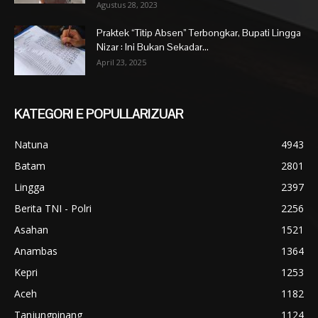
Agustus 28, 2023
Praktek “Titip Absen” Terbongkar, Bupati Lingga
Nizar : Ini Bukan Sekadar...
April 23, 2025
KATEGORI E POPULLARIZUAR
Natuna
4943
Batam
2801
Lingga
2397
Berita TNI - Polri
2256
Asahan
1521
Anambas
1364
Kepri
1253
Aceh
1182
Tanjungpinang
1124