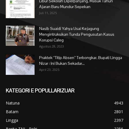
Libur Sekolah Diperpanjang, Masuk Tahun
Ajaran Baru Mundur Sepekan
Juli 11, 2025
Nasib Suaidi Yahya Usai Kejagung
Mengintruksikan Tunda Pengusutan Kasus
Korupsi Caleg
Agustus 28, 2023
Praktek “Titip Absen” Terbongkar, Bupati Lingga
Nizar : Ini Bukan Sekadar...
April 23, 2025
KATEGORI E POPULLARIZUAR
Natuna
4943
Batam
2801
Lingga
2397
Berita TNI - Polri
2256