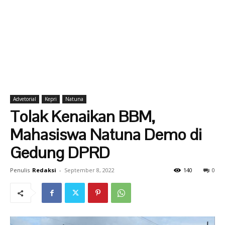
Advetorial
Kepri
Natuna
Tolak Kenaikan BBM,
Mahasiswa Natuna Demo di
Gedung DPRD
Penulis
Redaksi
-
September 8, 2022
140
0