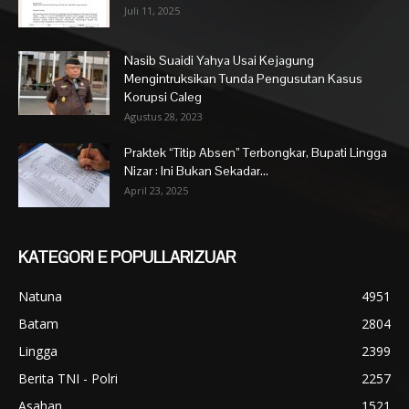
Juli 11, 2025
Nasib Suaidi Yahya Usai Kejagung
Mengintruksikan Tunda Pengusutan Kasus
Korupsi Caleg
Agustus 28, 2023
Praktek “Titip Absen” Terbongkar, Bupati Lingga
Nizar : Ini Bukan Sekadar...
April 23, 2025
KATEGORI E POPULLARIZUAR
Natuna
4951
Batam
2804
Lingga
2399
Berita TNI - Polri
2257
Asahan
1521