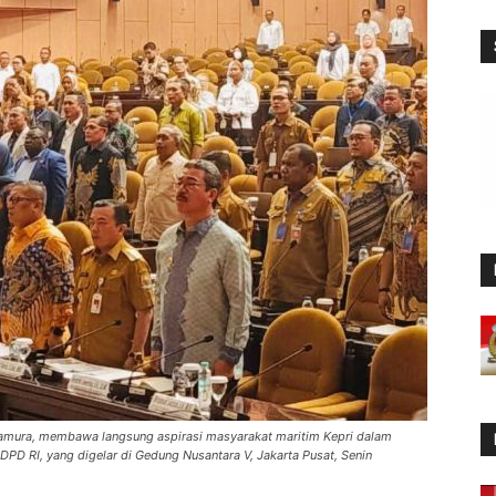
tamura, membawa langsung aspirasi masyarakat maritim Kepri dalam
PD RI, yang digelar di Gedung Nusantara V, Jakarta Pusat, Senin