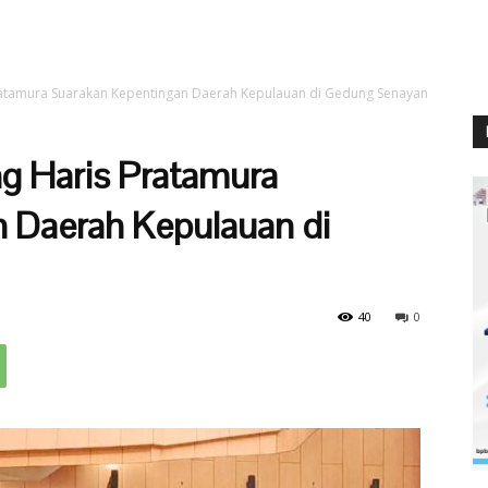
atamura Suarakan Kepentingan Daerah Kepulauan di Gedung Senayan
g Haris Pratamura
 Daerah Kepulauan di
40
0