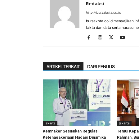
Redaksi
http://bursakota.co.id
bursakota.co.id menyajikan in
fakta dan data serta narasumb
ARTIKEL TERKAIT
DARI PENULIS
Jakarta
Jakarta
Kemnaker Sesuaikan Regulasi
Temui Kepa
Ketenagakerjaan Hadapi Dinamika
Rahman, Bup