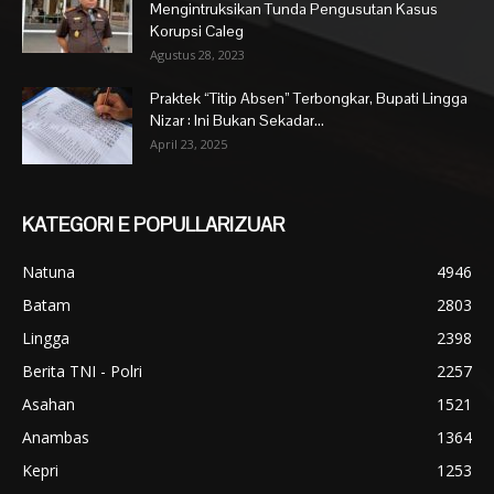
Mengintruksikan Tunda Pengusutan Kasus
Korupsi Caleg
Agustus 28, 2023
Praktek “Titip Absen” Terbongkar, Bupati Lingga
Nizar : Ini Bukan Sekadar...
April 23, 2025
KATEGORI E POPULLARIZUAR
Natuna
4946
Batam
2803
Lingga
2398
Berita TNI - Polri
2257
Asahan
1521
Anambas
1364
Kepri
1253