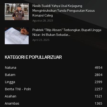
Nasib Suaidi Yahya Usai Kejagung
Mengintruksikan Tunda Pengusutan Kasus
Korupsi Caleg
Agustus 28, 2023
Praktek “Titip Absen” Terbongkar, Bupati Lingga
Nizar : Ini Bukan Sekadar...
April 23, 2025
KATEGORI E POPULLARIZUAR
Natuna
4954
Batam
2804
Lingga
2399
Berita TNI - Polri
2257
Asahan
1521
Anambas
1365