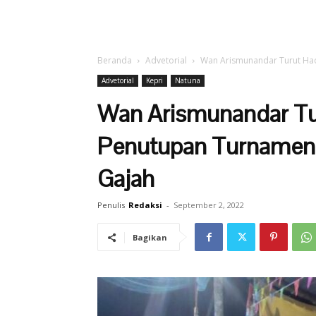
Beranda
Advetorial
Wan Arismunandar Turut Had
Advetorial
Kepri
Natuna
Wan Arismunandar Tu
Penutupan Turnamen 
Gajah
Penulis
Redaksi
-
September 2, 2022
Bagikan