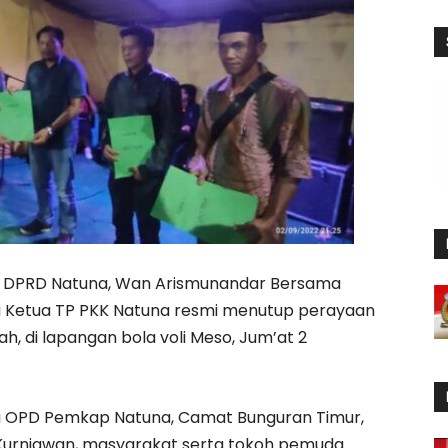
 I DPRD Natuna, Wan Arismunandar Bersama
i Ketua TP PKK Natuna resmi menutup perayaan
ah, di lapangan bola voli Meso, Jum’at 2
a OPD Pemkap Natuna, Camat Bunguran Timur,
Kurniawan, masyarakat serta tokoh pemuda