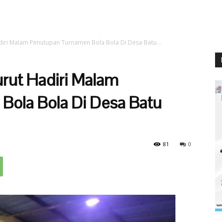
iri Malam Penutupan Turnamen Bola Bola Di Desa Batu...
rut Hadiri Malam
Bola Bola Di Desa Batu
81
0