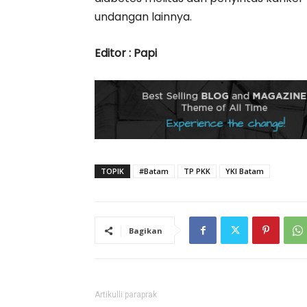
undangan lainnya.
Editor : Papi
TOPIK
#Batam
TP PKK
YKI Batam
Bagikan
Artikulli paraprak