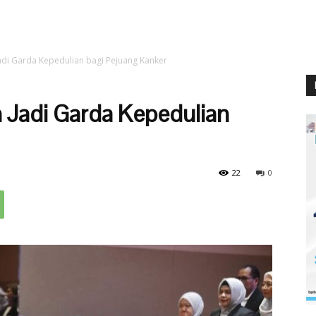
adi Garda Kepedulian bagi Pejuang Kanker
 Jadi Garda Kepedulian
22
0