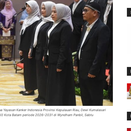
ua Yayasan Kanker Indonesia Provinsi Kepulauan Riau, Dewi Kumalasari
KI) Kota Batam periode 2026–2031 di Wyndham Panbil, Sabtu