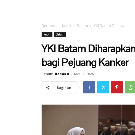
Beranda
Kepri
Batam
YKI Batam Diharapkan J
Kepri
Batam
YKI Batam Diharapkan
bagi Pejuang Kanker
Penulis
Redaksi
-
Mei 17, 2026
Bagikan