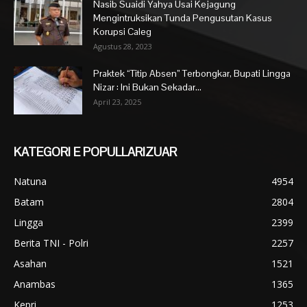
Nasib Suaidi Yahya Usai Kejagung
Mengintruksikan Tunda Pengusutan Kasus
Korupsi Caleg
Agustus 28, 2023
Praktek “Titip Absen” Terbongkar, Bupati Lingga
Nizar : Ini Bukan Sekadar...
April 23, 2025
KATEGORI E POPULLARIZUAR
Natuna
4954
Batam
2804
Lingga
2399
Berita TNI - Polri
2257
Asahan
1521
Anambas
1365
Kepri
1253