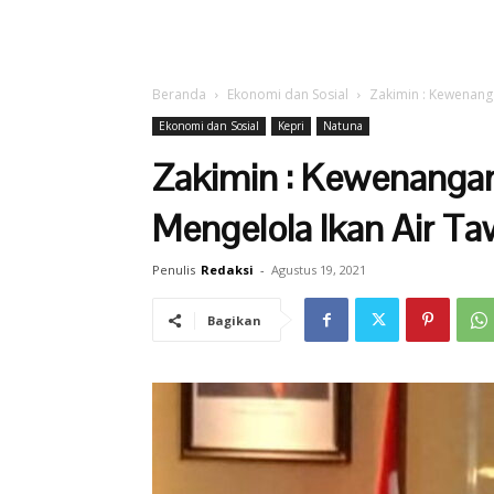
Beranda
Ekonomi dan Sosial
Zakimin : Kewenang
Ekonomi dan Sosial
Kepri
Natuna
Zakimin : Kewenanga
Mengelola Ikan Air Ta
Penulis
Redaksi
-
Agustus 19, 2021
Bagikan