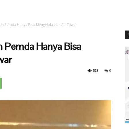
an Pemda Hanya Bisa Mengelola Ikan Air Tawar
n Pemda Hanya Bisa
war
528
0