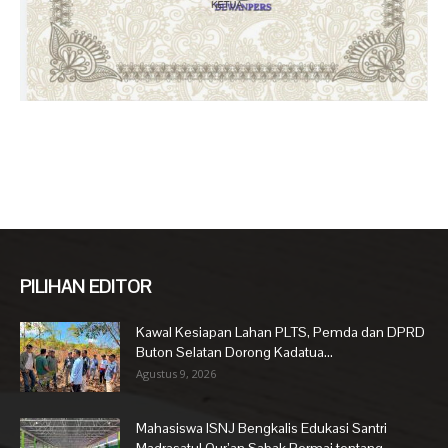
PILIHAN EDITOR
Kawal Kesiapan Lahan PLTS, Pemda dan DPRD
Buton Selatan Dorong Kadatua...
Agustus 9, 2026
Mahasiswa ISNJ Bengkalis Edukasi Santri
Madrasatul Qur’an Sabak Permai tentang