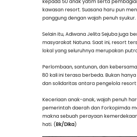
kepada 50 anak yatim serta pembagian 
kawasan resort. Suasana haru pun men
panggung dengan wajah penuh syukur.
Selain itu, Adiwana Jelita Sejuba jug
masyarakat Natuna. Saat ini, resort t
lokal yang seluruhnya merupakan putra
Perlombaan, santunan, dan kebersamaa
80 kali ini terasa berbeda. Bukan hanya
dan solidaritas antara pengelola resor
Keceriaan anak-anak, wajah penuh har
pemerintah daerah dan Forkopimda me
makna sebuah perayaan kemerdekaan y
hati. (
Bk/Dika
)