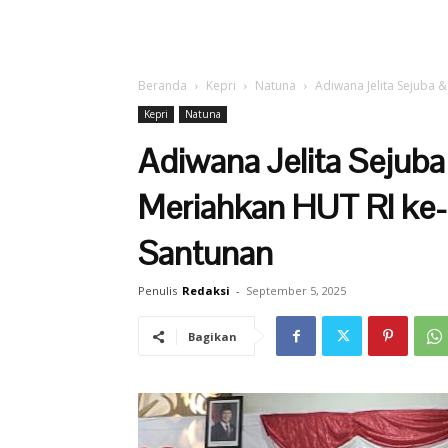
Beranda
Kepri
Natuna
Adiwana Jelita Sejuba 
Kepri
Natuna
Adiwana Jelita Sejuba
Meriahkan HUT RI ke
Santunan
Penulis
Redaksi
-
September 5, 2025
Bagikan