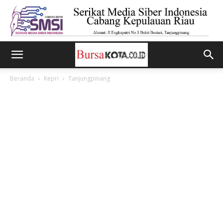
Beranda
Kepri
Tanjungpinang