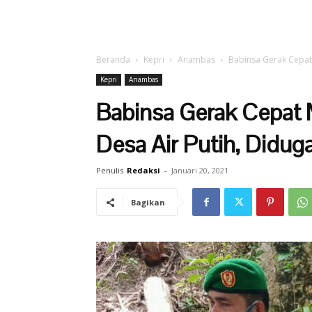
Beranda
Kepri
Anambas
Babinsa Gerak Cepat
Kepri
Anambas
Babinsa Gerak Cepat
Desa Air Putih, Didug
Penulis
Redaksi
-
Januari 20, 2021
Bagikan