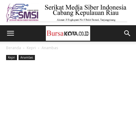
Beranda
Kepri
Anambas
Kepri
Anambas