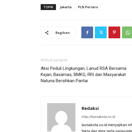
TOPIK
Jakarta
PLN Persero
Bagikan
Artikulli paraprak
Aksi Peduli Lingkungan, Lanud RSA Bersama
Kejari, Basarnas, BMKG, RRI dan Masyarakat
Natuna Bersihkan Pantai
Redaksi
http://bursakota.co.id
bursakota.co.id menyajikan in
fakta dan data serta narasumb