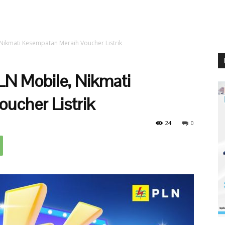
, Nikmati Kesempatan Meraih Voucher Listrik
PLN Mobile, Nikmati
ucher Listrik
24
0