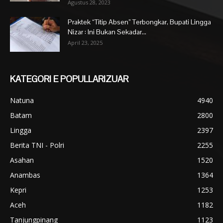
Agustus 28, 2023
Praktek “Titip Absen” Terbongkar, Bupati Lingga
Nizar : Ini Bukan Sekadar...
April 23, 2025
KATEGORI E POPULLARIZUAR
Natuna
4940
Batam
2800
Lingga
2397
Berita TNI - Polri
2255
Asahan
1520
Anambas
1364
Kepri
1253
Aceh
1182
Tanjungpinang
1123