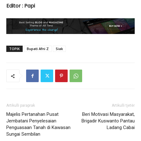
Editor : Papi
TOPIK
Bupati Afni Z
Siak
Artikulli paraprak
Artikulli tjetër
Majelis Pertanahan Pusat
Beri Motivasi Masyarakat,
Jembatani Penyelesaian
Brigadir Kuswanto Pantau
Penguasaan Tanah di Kawasan
Ladang Cabai
Sungai Sembilan