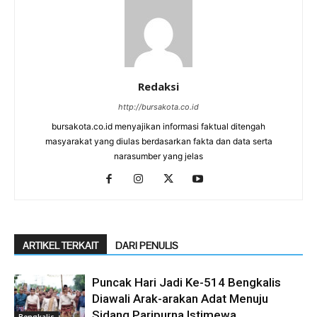
Redaksi
http://bursakota.co.id
bursakota.co.id menyajikan informasi faktual ditengah
masyarakat yang diulas berdasarkan fakta dan data serta
narasumber yang jelas
ARTIKEL TERKAIT
DARI PENULIS
Puncak Hari Jadi Ke-514 Bengkalis
Diawali Arak-arakan Adat Menuju
Sidang Paripurna Istimewa
Bengkalis