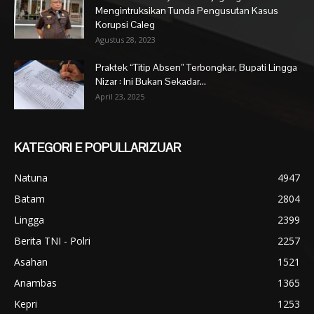
Mengintruksikan Tunda Pengusutan Kasus
Korupsi Caleg
Agustus 28, 2023
Praktek “Titip Absen” Terbongkar, Bupati Lingga
Nizar : Ini Bukan Sekadar...
April 23, 2025
KATEGORI E POPULLARIZUAR
Natuna
4947
Batam
2804
Lingga
2399
Berita TNI - Polri
2257
Asahan
1521
Anambas
1365
Kepri
1253