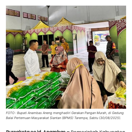
FOTO : Bupati Anambas Aneng menghadiri Gerakan Pangan Murah, di Gedung
Balai Pertemuan Masyarakat Siantan (BPMS) Tarempa, Sabtu (30/08/2025).