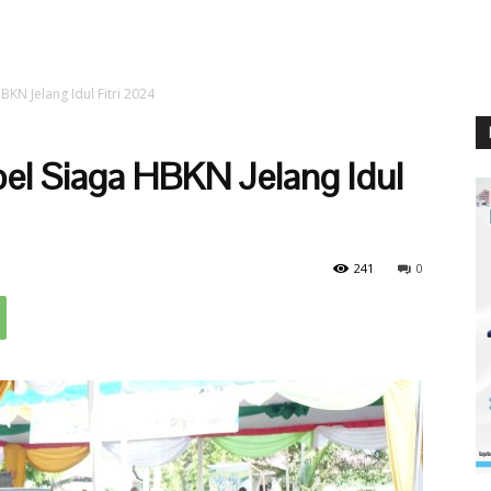
BKN Jelang Idul Fitri 2024
pel Siaga HBKN Jelang Idul
241
0