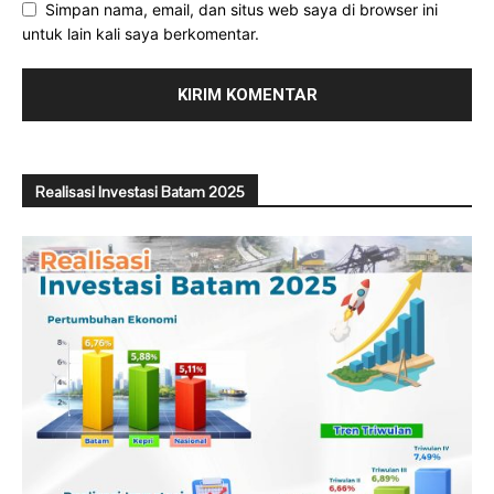
Simpan nama, email, dan situs web saya di browser ini
untuk lain kali saya berkomentar.
Realisasi Investasi Batam 2025