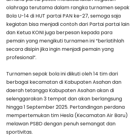
olahraga terutama dalam rangka turnamen sepak
Bola U-14 di HUT partai PAN ke-27, semoga saja
kegiatan bisa menjadi contoh dari Partai partai lain
dan Ketua KONI juga berpesan kepada para
pemain yang mengikuti turnamen ini “berlatihlah
secara disipin jika ingin menjadi pemain yang
profesional”.
Turnamen sepak bola ini diikuti oleh 14 tim dari
berbagai kecamatan di Kabupaten Asahan dan
daerah tetangga Kabupaten Asahan akan di
selenggarakan 3 tempat dan akan berlangsung
hingga 1 September 2025. Pertandingan perdana
mempertemukan tim Hesla (Kecamatan Air Baru)
melawan PSBD dengan penuh semangat dan
sportivitas.