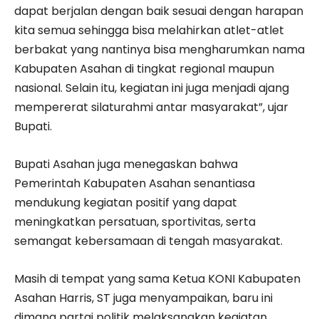
dapat berjalan dengan baik sesuai dengan harapan
kita semua sehingga bisa melahirkan atlet-atlet
berbakat yang nantinya bisa mengharumkan nama
Kabupaten Asahan di tingkat regional maupun
nasional. Selain itu, kegiatan ini juga menjadi ajang
mempererat silaturahmi antar masyarakat”, ujar
Bupati.
Bupati Asahan juga menegaskan bahwa
Pemerintah Kabupaten Asahan senantiasa
mendukung kegiatan positif yang dapat
meningkatkan persatuan, sportivitas, serta
semangat kebersamaan di tengah masyarakat.
Masih di tempat yang sama Ketua KONI Kabupaten
Asahan Harris, ST juga menyampaikan, baru ini
dimana partai politik melaksanakan kegiatan