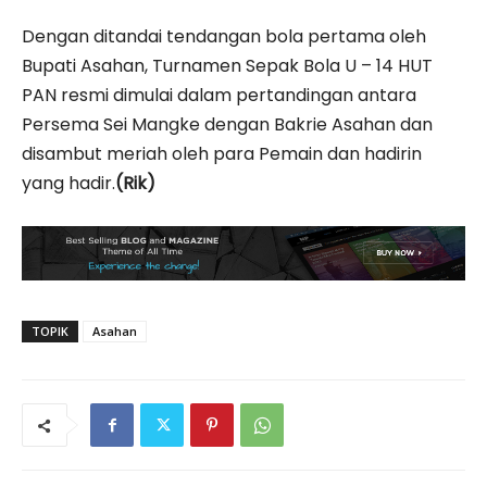
Dengan ditandai tendangan bola pertama oleh
Bupati Asahan, Turnamen Sepak Bola U – 14 HUT
PAN resmi dimulai dalam pertandingan antara
Persema Sei Mangke dengan Bakrie Asahan dan
disambut meriah oleh para Pemain dan hadirin
yang hadir.
(Rik)
TOPIK
Asahan