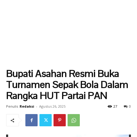
Bupati Asahan Resmi Buka
Turnamen Sepak Bola Dalam
Rangka HUT Partai PAN
Penulis
Redaksi
-
Agustus 26, 2025
27
0