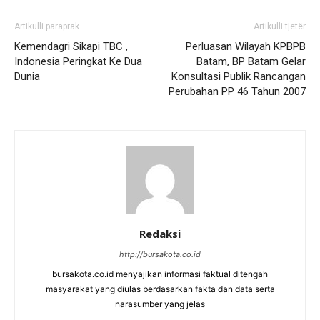
Artikulli paraprak
Artikulli tjetër
Kemendagri Sikapi TBC ,
Perluasan Wilayah KPBPB
Indonesia Peringkat Ke Dua
Batam, BP Batam Gelar
Dunia
Konsultasi Publik Rancangan
Perubahan PP 46 Tahun 2007
Redaksi
http://bursakota.co.id
bursakota.co.id menyajikan informasi faktual ditengah
masyarakat yang diulas berdasarkan fakta dan data serta
narasumber yang jelas