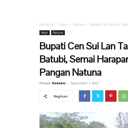
Beranda
Kepri
Natuna
Bupati Cen Sui Lan Tan
Kepri
Natuna
Bupati Cen Sui Lan T
Batubi, Semai Harapa
Pangan Natuna
Penulis
Redaksi
-
September 1, 2025
Bagikan