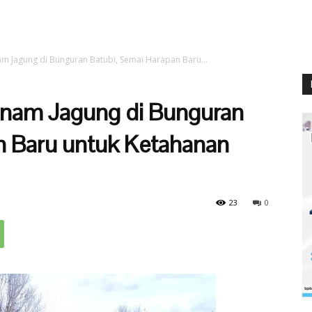
am Jagung di Bunguran Batubi, Semai Harapan Baru...
anam Jagung di Bunguran
n Baru untuk Ketahanan
23
0