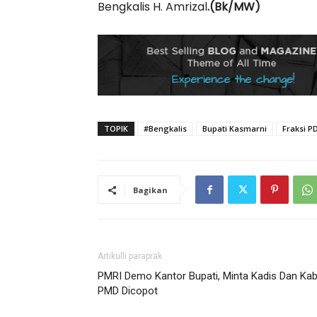
Bengkalis H. Amrizal
.(Bk/MW)
TOPIK
#Bengkalis
Bupati Kasmarni
Fraksi P
Bagikan
Artikulli paraprak
PMRI Demo Kantor Bupati, Minta Kadis Dan Kab
PMD Dicopot