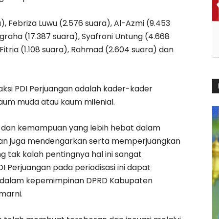
, Febriza Luwu (2.576 suara), Al-Azmi (9.453
graha (17.387 suara), Syafroni Untung (4.668
 Fitria (1.108 suara), Rahmad (2.604 suara) dan
ksi PDI Perjuangan adalah kader-kader
aum muda atau kaum milenial.
sar dan kemampuan yang lebih hebat dalam
dan juga mendengarkan serta memperjuangkan
ng tak kalah pentingnya hal ini sangat
 Perjuangan pada periodisasi ini dapat
ua dalam kepemimpinan DPRD Kabupaten
marni.