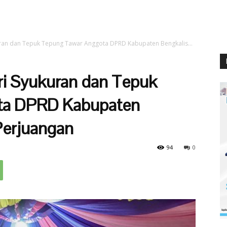
uran dan Tepuk Tepung Tawar Anggota DPRD Kabupaten Bengkalis...
ri Syukuran dan Tepuk
ta DPRD Kabupaten
Perjuangan
94
0