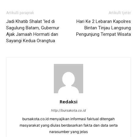
Artikulli paraprak
Artikulli tjetër
Jadi Khatib Shalat ‘Ied di
Hari Ke 2 Lebaran Kapolres
Sagulung Batam, Gubernur
Bintan Tinjau Langsung
Ajak Jamaah Hormati dan
Pengunjung Tempat Wisata
Sayangi Kedua Orangtua
Redaksi
http://bursakota.co.id
bursakota.co.id menyajikan informasi faktual ditengah
masyarakat yang diulas berdasarkan fakta dan data serta
narasumber yang jelas