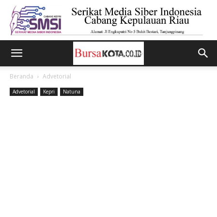
Beranda
Advetorial
Advetorial
Kepri
Natuna