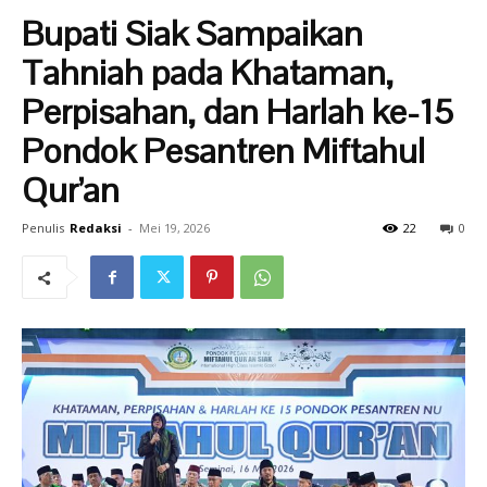
Bupati Siak Sampaikan
Tahniah pada Khataman,
Perpisahan, dan Harlah ke-15
Pondok Pesantren Miftahul
Qur’an
Penulis
Redaksi
-
Mei 19, 2026
22
0