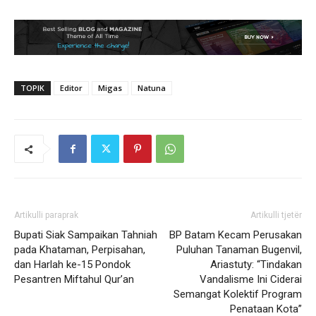
TOPIK
Editor
Migas
Natuna
Artikulli paraprak
Artikulli tjetër
Bupati Siak Sampaikan Tahniah
BP Batam Kecam Perusakan
pada Khataman, Perpisahan,
Puluhan Tanaman Bugenvil,
dan Harlah ke-15 Pondok
Ariastuty: “Tindakan
Pesantren Miftahul Qur’an
Vandalisme Ini Ciderai
Semangat Kolektif Program
Penataan Kota”