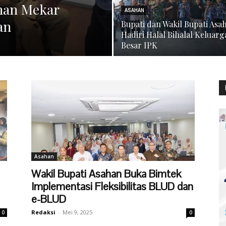
ahan Mekar
ASAHAN
an
Bupati dan Wakil Bupati Asa
Hadiri Halal Bihalal Keluarg
Besar IPK
Asahan
Wakil Bupati Asahan Buka Bimtek
Implementasi Fleksibilitas BLUD dan
e-BLUD
Redaksi
-
Mei 9, 2025
0
0