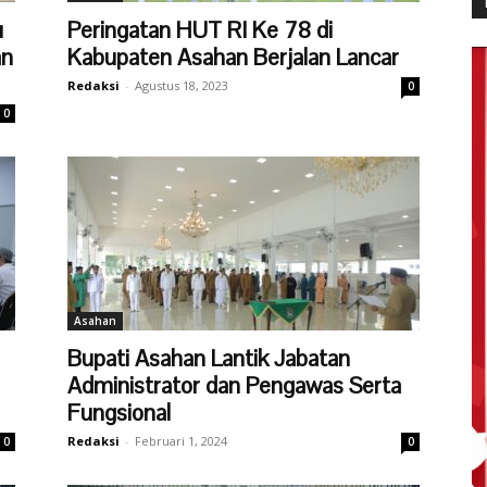
u
Peringatan HUT RI Ke 78 di
an
Kabupaten Asahan Berjalan Lancar
Redaksi
-
Agustus 18, 2023
0
0
Asahan
Bupati Asahan Lantik Jabatan
Administrator dan Pengawas Serta
Fungsional
Redaksi
-
Februari 1, 2024
0
0