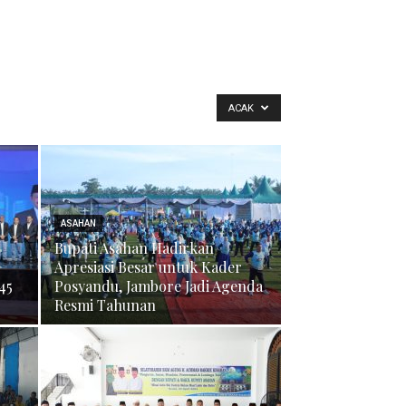
ACAK
ASAHAN
Bupati Asahan Hadirkan
Apresiasi Besar untuk Kader
45
Posyandu, Jambore Jadi Agenda
Resmi Tahunan