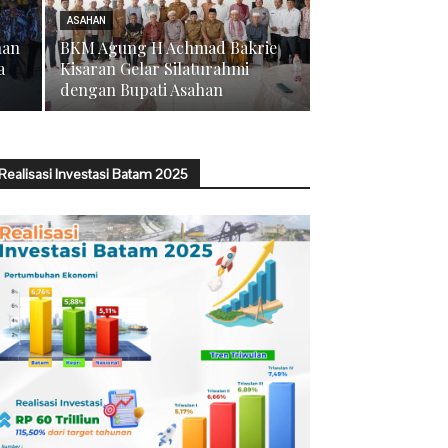
ASAHAN
han
BKM Agung H Achmad Bakrie
a
Kisaran Gelar Silaturahmi
dengan Bupati Asahan
Realisasi Investasi Batam 2025