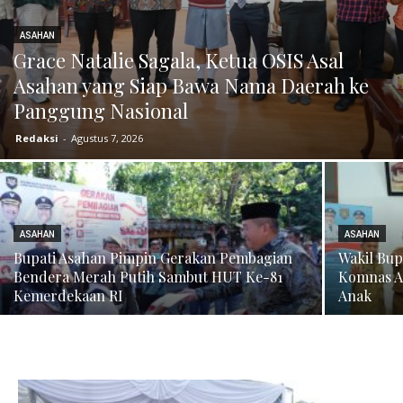
ASAHAN
Grace Natalie Sagala, Ketua OSIS Asal
Asahan yang Siap Bawa Nama Daerah ke
Panggung Nasional
Redaksi
-
Agustus 7, 2026
ASAHAN
ASAHAN
Bupati Asahan Pimpin Gerakan Pembagian
Wakil Bup
Bendera Merah Putih Sambut HUT Ke-81
Komnas A
Kemerdekaan RI
Anak