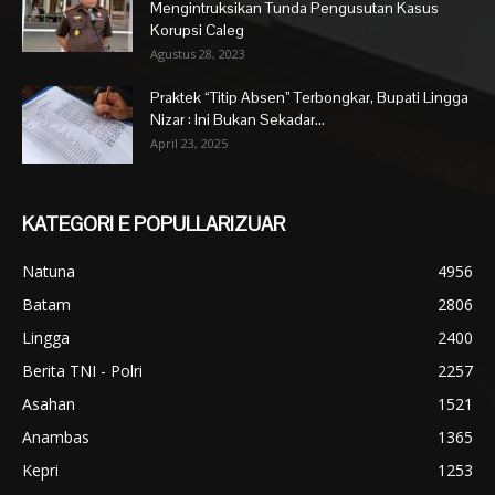
Mengintruksikan Tunda Pengusutan Kasus
Korupsi Caleg
Agustus 28, 2023
Praktek “Titip Absen” Terbongkar, Bupati Lingga
Nizar : Ini Bukan Sekadar...
April 23, 2025
KATEGORI E POPULLARIZUAR
Natuna
4956
Batam
2806
Lingga
2400
Berita TNI - Polri
2257
Asahan
1521
Anambas
1365
Kepri
1253