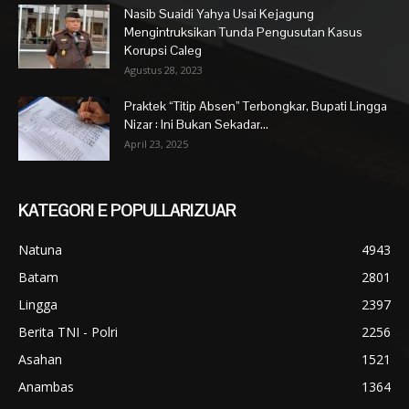
Nasib Suaidi Yahya Usai Kejagung
Mengintruksikan Tunda Pengusutan Kasus
Korupsi Caleg
Agustus 28, 2023
Praktek “Titip Absen” Terbongkar, Bupati Lingga
Nizar : Ini Bukan Sekadar...
April 23, 2025
KATEGORI E POPULLARIZUAR
Natuna
4943
Batam
2801
Lingga
2397
Berita TNI - Polri
2256
Asahan
1521
Anambas
1364