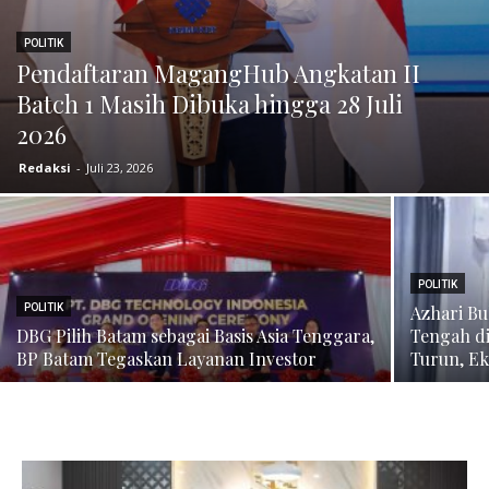
POLITIK
Pendaftaran MagangHub Angkatan II
Batch 1 Masih Dibuka hingga 28 Juli
2026
Redaksi
-
Juli 23, 2026
POLITIK
POLITIK
Azhari B
DBG Pilih Batam sebagai Basis Asia Tenggara,
Tengah di
BP Batam Tegaskan Layanan Investor
Turun, E