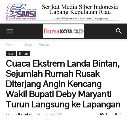
Beranda
Kepri
Bintan
Kepri
Bintan
Cuaca Ekstrem Landa Bintan,
Sejumlah Rumah Rusak
Diterjang Angin Kencang
Wakil Bupati Deby Maryanti
Turun Langsung ke Lapangan
Penulis
Redaksi
-
Oktober 27, 2025
30
0