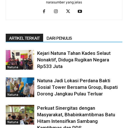
narasumber yang jelas
ARTIKEL TERKAIT
DARI PENULIS
Kejari Natuna Tahan Kades Selaut
Nonaktif, Diduga Rugikan Negara
Rp533 Juta
Natuna
Natuna Jadi Lokasi Perdana Bakti
Sosial Tower Bersama Group, Bupati
Dorong Jangkau Pulau Terluar
Natuna
Perkuat Sinergitas dengan
Masyarakat, Bhabinkamtibmas Batu
Hitam Intensifkan Sambang
Natuna
Kamtibmas dan DDS