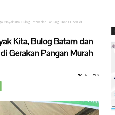
ga Minyak Kita, Bulog Batam dan Tanjung Pinang Hadir di...
yak Kita, Bulog Batam dan
 di Gerakan Pangan Murah
117
0