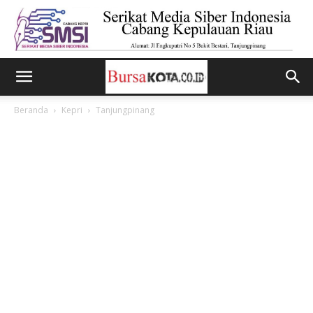
Beranda
Kepri
Tanjungpinang