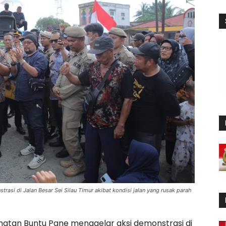
asi di Jalan Besar Sei Silau Timur akibat kondisi jalan yang rusak parah
tan Buntu Pane menggelar aksi demonstrasi di