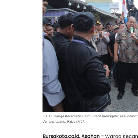
FOTO : Warga Kecamatan Buntu Pane menggelar aksi demonstr
dan berlubang, Rabu (7/5).
Bursakota.co.id, Asahan –
Warga Kecama