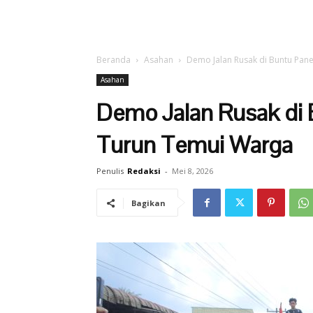
Beranda
Asahan
Demo Jalan Rusak di Buntu Pan
Asahan
Demo Jalan Rusak di 
Turun Temui Warga
Penulis
Redaksi
-
Mei 8, 2026
Bagikan