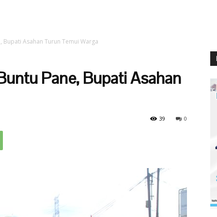
e, Bupati Asahan Turun Temui Warga
Buntu Pane, Bupati Asahan
39
0