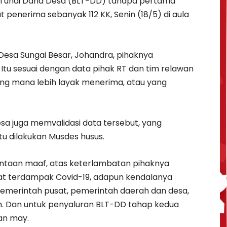
g Tunai Dana Desa (BLT-DD) tahapa pertama
penerima sebanyak 112 KK, Senin (18/5) di aula
 Desa Sungai Besar, Johandra, pihaknya
Itu sesuai dengan data pihak RT dan tim relawan
ang mana lebih layak menerima, atau yang
esa juga memvalidasi data tersebut, yang
itu dilakukan Musdes husus.
ntaan maaf, atas keterlambatan pihaknya
t terdampak Covid-19, adapun kendalanya
pemerintah pusat, pemerintah daerah dan desa,
h. Dan untuk penyaluran BLT-DD tahap kedua
an may.