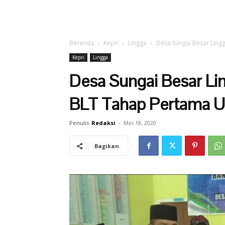
Beranda
Kepri
Lingga
Desa Sungai Besar Lingg
Kepri
Lingga
Desa Sungai Besar Lin
BLT Tahap Pertama U
Penulis
Redaksi
-
Mei 18, 2020
Bagikan