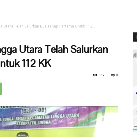
a Utara Telah Salurkan BLT Tahap Pertama Untuk 112...
gga Utara Telah Salurkan
ntuk 112 KK
337
0