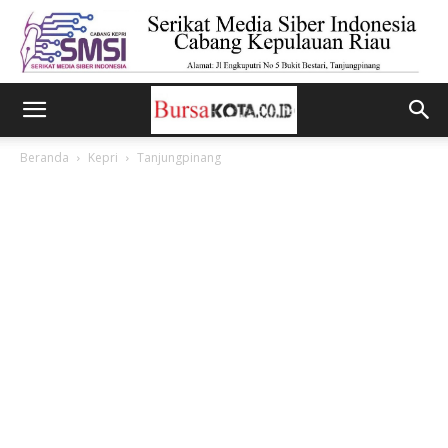
Beranda
Kepri
Tanjungpinang