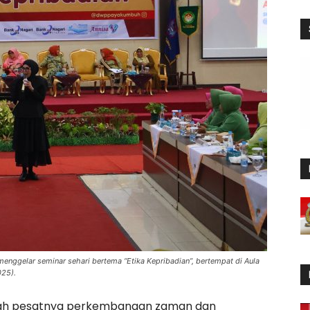
ggelar seminar sehari bertema “Etika Kepribadian”, bertempat di Aula
025).
ah pesatnya perkembangan zaman dan