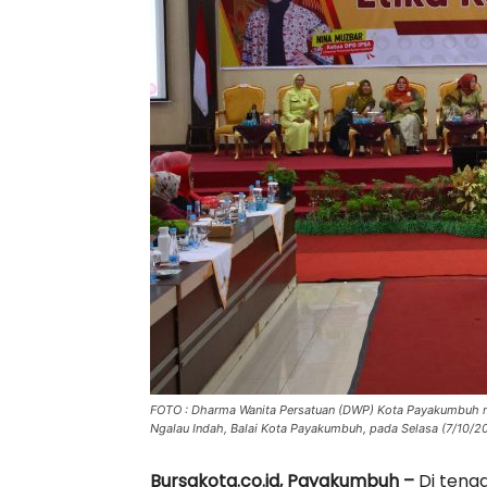
FOTO : Dharma Wanita Persatuan (DWP) Kota Payakumbuh men
Ngalau Indah, Balai Kota Payakumbuh, pada Selasa (7/10/2
Bursakota.co.id, Payakumbuh –
Di teng