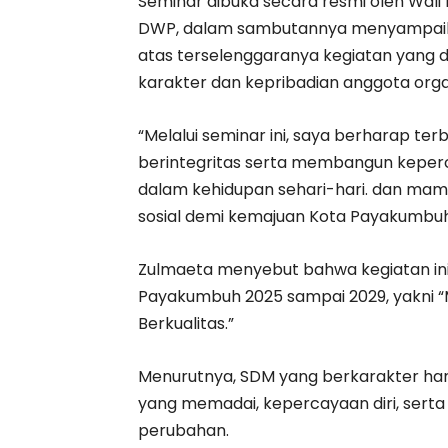
Seminar dibuka secara resmi oleh Wal
DWP, dalam sambutannya menyampaik
atas terselenggaranya kegiatan yang 
karakter dan kepribadian anggota organ
“Melalui seminar ini, saya berharap ter
berintegritas serta membangun keperc
dalam kehidupan sehari-hari. dan m
sosial demi kemajuan Kota Payakumbuh
Zulmaeta menyebut bahwa kegiatan ini
Payakumbuh 2025 sampai 2029, yakni 
Berkualitas.”
Menurutnya, SDM yang berkarakter han
yang memadai, kepercayaan diri, sert
perubahan.