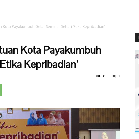
 Kota Payakumbuh Gelar Seminar Sehari ‘Etika Kepribadian’
tuan Kota Payakumbuh
Etika Kepribadian’
31
0