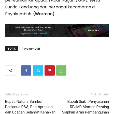
perwakilan Kerapatan Adat Nagari (KAN), serta
Bundo Kanduang dari berbagai kecamatan di
Payakumbuh
. (Warman)
TOPIK
Payakumbuh
Artikulli paraprak
Artikulli tjetër
Bupati Natuna Sambut
Bupati Siak : Penyusunan
Danlanud RSA, Beri Apresiasi
RPJMD Momen Penting
dan Ucapan Selamat Kenaikan
Siapkan Arah Pembangunan