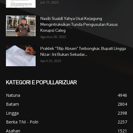
Juli 11, 2025
Nasib Suaidi Yahya Usai Kejagung
Mengintruksikan Tunda Pengusutan Kasus
Korupsi Caleg
Agustus 28, 2023
Praktek “Titip Absen” Terbongkar, Bupati Lingga
Nizar : Ini Bukan Sekadar...
April 23, 2025
KATEGORI E POPULLARIZUAR
Natuna
4946
Batam
2804
Lingga
2398
Berita TNI - Polri
2257
Asahan
1521