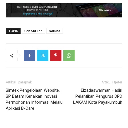
TOPIK
Cen Sui Lan
Natuna
Artikulli paraprak
Artikulli tjetër
Bimtek Pengelolaan Website,
Elzadaswarman Hadiri
BP Batam Kenalkan Inovasi
Pelantikan Pengurus DPD
Permohonan Informasi Melalui
LAKAM Kota Payakumbuh
Aplikasi B-Care