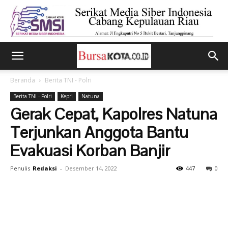
Beranda
Berita TNI - Polri
Berita TNI - Polri
Kepri
Natuna
Gerak Cepat, Kapolres Natuna
Terjunkan Anggota Bantu
Evakuasi Korban Banjir
Penulis
Redaksi
-
Desember 14, 2022
447
0