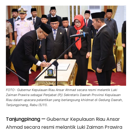
FOTO : Gubernur Kepulauan Riau Ansar Ahmad secara resmi melantik Luki
Zaiman Prawira sebagai Penjabat (Pj) Sekretaris Daerah Provinsi Kepulauan
Riau dalam upacara pelantikan yang berlangsung khidmat di Gedung Daerah,
Tanjungpinang, Rabu (5/11).
Tanjungpinang —
Gubernur Kepulauan Riau Ansar
Ahmad secara resmi melantik Luki Zaiman Prawira