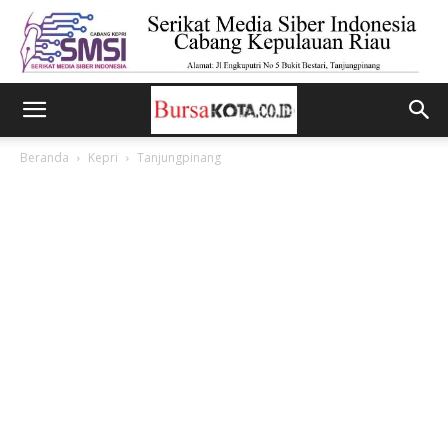
Beranda
Kepri
Tanjungpinang