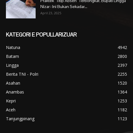
Praktek “Titip Absen” Terbongkar, Bupati Lingga
Nizar : Ini Bukan Sekadar...
April 23, 2025
KATEGORI E POPULLARIZUAR
Natuna
4942
Batam
2800
Lingga
2397
Berita TNI - Polri
2255
Asahan
1520
Anambas
1364
Kepri
1253
Aceh
1182
Tanjungpinang
1123