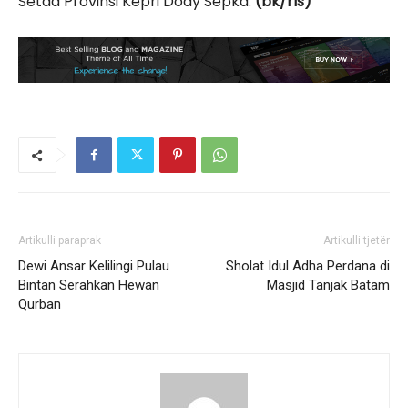
Setda Provinsi Kepri Dody Sepka.
(bk/rls)
Artikulli paraprak
Artikulli tjetër
Dewi Ansar Kelilingi Pulau
Sholat Idul Adha Perdana di
Bintan Serahkan Hewan
Masjid Tanjak Batam
Qurban