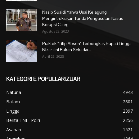
Nasib Suaidi Yahya Usai Kejagung
Mengintruksikan Tunda Pengusutan Kasus
Korupsi Caleg
Agustus 28, 2023
Praktek “Titip Absen” Terbongkar, Bupati Lingga
Nizar : Ini Bukan Sekadar...
April 23, 2025
KATEGORI E POPULLARIZUAR
Natuna
4943
Batam
2801
Lingga
2397
Berita TNI - Polri
2256
Asahan
1521
Anambas
1364