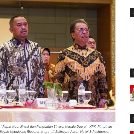
i Rapat Koordinasi dan Penguatan Sinergi Kepala Daerah, KPK, Pimpinan
ilayah Kepulauan Riau bertempat di Ballroom Aston Hotel & Residence,