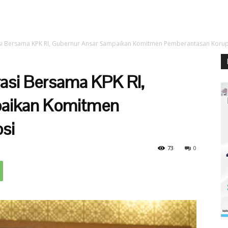
asi Bersama KPK RI, Gubernur Ansar Sampaikan Komitmen Pemberantasan Korup
rasi Bersama KPK RI,
paikan Komitmen
si
73
0