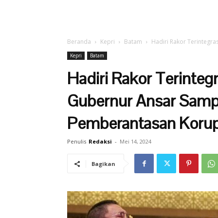
Beranda
Kepri
Batam
Hadiri Rakor Terintegr
Kepri
Batam
Hadiri Rakor Terinteg
Gubernur Ansar Sam
Pemberantasan Korup
Penulis
Redaksi
-
Mei 14, 2024
Bagikan