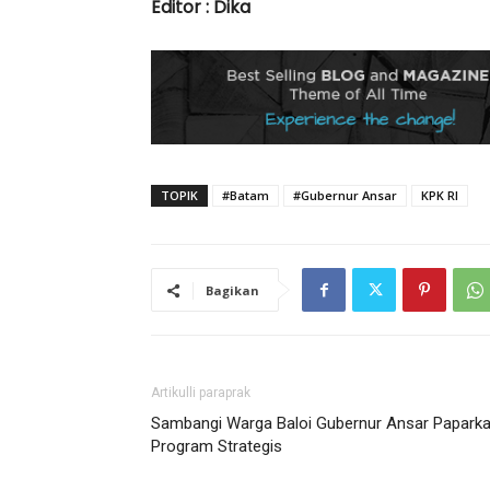
Editor : Dika
TOPIK
#Batam
#Gubernur Ansar
KPK RI
Bagikan
Artikulli paraprak
Sambangi Warga Baloi Gubernur Ansar Papark
Program Strategis