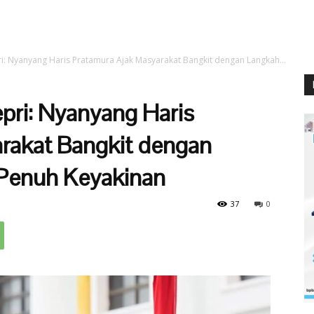
ri: Nyanyang Haris Pratamura Ajak Masyarakat Bangkit dengan Langkah...
epri: Nyanyang Haris
rakat Bangkit dengan
Penuh Keyakinan
37
0