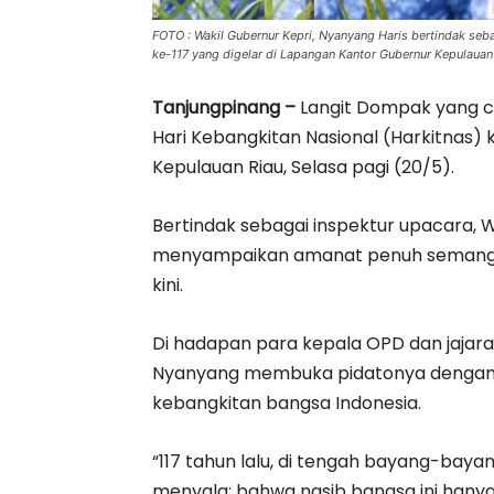
FOTO : Wakil Gubernur Kepri, Nyanyang Haris bertindak seba
ke-117 yang digelar di Lapangan Kantor Gubernur Kepulauan 
Tanjungpinang –
Langit Dompak yang ce
Hari Kebangkitan Nasional (Harkitnas) 
Kepulauan Riau, Selasa pagi (20/5).
Bertindak sebagai inspektur upacara, 
menyampaikan amanat penuh semangat
kini.
Di hadapan para kepala OPD dan jajara
Nyanyang membuka pidatonya dengan
kebangkitan bangsa Indonesia.
“117 tahun lalu, di tengah bayang-baya
menyala: bahwa nasib bangsa ini hanya b