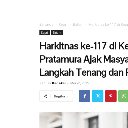
Beranda
Kepri
Batam
Harkitnas ke-117 di Kep
Kepri
Batam
Harkitnas ke-117 di K
Pratamura Ajak Masya
Langkah Tenang dan 
Penulis
Redaksi
-
Mei 20, 2025
Bagikan