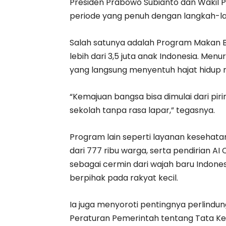
Presiden Prabowo Subianto dan Wakil 
periode yang penuh dengan langkah-l
Salah satunya adalah Program Makan Be
lebih dari 3,5 juta anak Indonesia. Me
yang langsung menyentuh hajat hidup 
“Kemajuan bangsa bisa dimulai dari pi
sekolah tanpa rasa lapar,” tegasnya.
Program lain seperti layanan kesehatan 
dari 777 ribu warga, serta pendirian AI
sebagai cermin dari wajah baru Indone
berpihak pada rakyat kecil.
Ia juga menyoroti pentingnya perlindun
Peraturan Pemerintah tentang Tata Kel