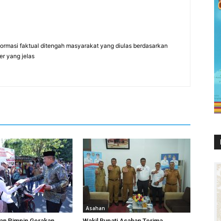
formasi faktual ditengah masyarakat yang diulas berdasarkan
er yang jelas
Asahan
han Pimpin Gerakan
Wakil Bupati Asahan Terima