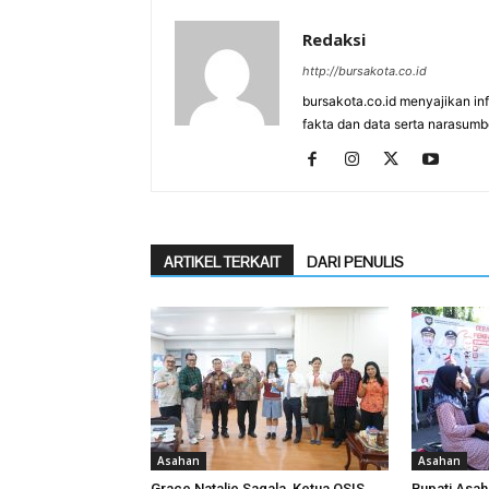
Redaksi
http://bursakota.co.id
bursakota.co.id menyajikan in
fakta dan data serta narasumb
ARTIKEL TERKAIT
DARI PENULIS
Asahan
Asahan
Grace Natalie Sagala, Ketua OSIS
Bupati Asa